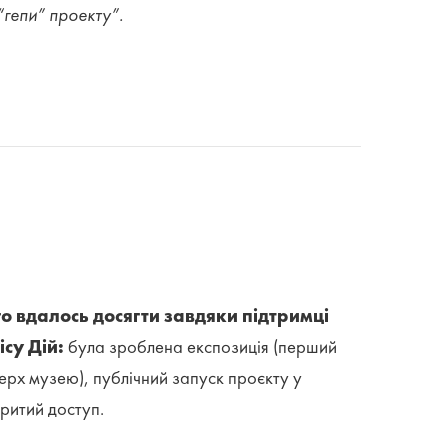
 “гепи” проекту”.
о вдалось досягти завдяки підтримці
ісу Дій:
була зроблена експозиція (перший
ерх музею), публічний запуск проєкту у
критий доступ.