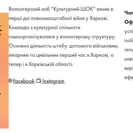
Волонтерский хаб “Культурний ШОК” виник в
Чог
перші дні повномасштабної війни у Харкові.
Офі
Команда з культурної спільноти
усп
самоорганізувалися у волонтерську структуру.
поб
Основна діяльність штабу: допомога військовим,
гет
лікарням та цивільним перший час в Харкові, а
нав
тепер і в Харківській області.
вир
ефе
🌐
Facebook
📺
Instagram