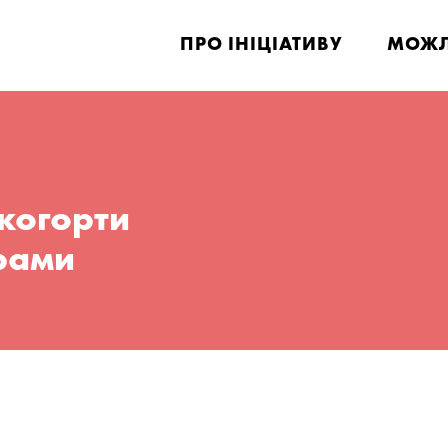
ПРО ІНІЦІАТИВУ
МОЖЛ
когорти
рами