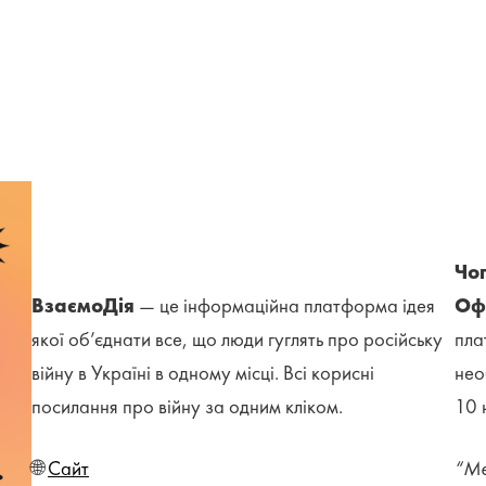
Чог
ВзаємоДія
— це інформаційна платформа ідея
Оф
якої об’єднати все, що люди гуглять про російську
пла
війну в Україні в одному місці. Всі корисні
нео
посилання про війну за одним кліком.
10 
🌐
Сайт
“Ме