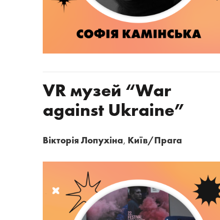
VR музей “War
against Ukraine”
Вікторія Лопухіна
,
Київ/Прага