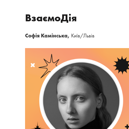
ВзаємоДія
Софія Камінська,
Київ/Львів