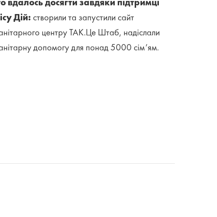
о вдалось досягти завдяки підтримці
ісу Дій:
створили та запустили сайт
анітарного центру ТАК.Це Штаб, надіслали
анітарну допомогу для понад 5000 сім’ям.