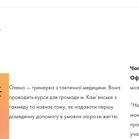
у
Чог
Офі
Олена
—
тренерка з тактичної медицини. Вона
міс
проводить курси для громади м. Кам’янське з
“На
такмеду та навчає тому, як надавати першу
мон
домедичну допомогу в умовах загрози життю.
пра
уча