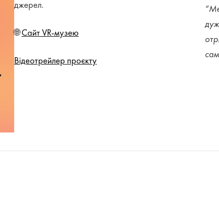
джерел.
“Ме
дуж
🌐
Сайт VR-музею
отр
сам
Відеотрейлер проєкту