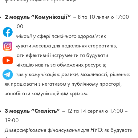
2 модуль “Комунікації”
– 8 та 10 липня о 17:00
– 19:00
Комунікації у сфері психічного здоров’я:
як
формувати меседжі для подолання стереотипів,
обирати ефективні інструменти та будувати
комунікацію навіть за обмежених ресурсів;
Негатив у комунікаціях: ризики, можливості, рішення:
як працювати з негативом у публічному просторі,
запобігати комунікаційним кризам.
3 модуль “
Сталість
”
– 12 та 14 серпня о 17:00
–
19:00
Диверсифіковане фінансування для НУО:
як будувати